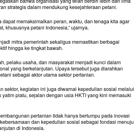
skan bahwa organisasi yang telah berdiri lebih dari lima
ran strategis dalam mendukung kesejahteraan petani.
a dapat memaksimalkan peran, waktu, dan tenaga kita agar
, khususnya petani Indonesia,” ujarnya.
jadi mitra pemerintah sekaligus memastikan berbagai
ktif hingga ke tingkat bawah.
tah, pelaku usaha, dan masyarakat menjadi kunci dalam
al yang berkelanjutan. Upaya tersebut juga diarahkan
tani sebagai aktor utama sektor pertanian.
ektor, kegiatan ini juga diwarnai kepedulian sosial melalui
yatim piatu, sejalan dengan usia HKTI yang kini memasuki
mbangunan pertanian tidak hanya bertumpu pada inovasi
ai kebersamaan dan kepedulian sosial sebagai fondasi menuju
njutan di Indonesia.