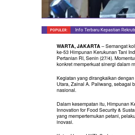
Info Terbaru Kepastian Rekrutm
Pemkab Nunukan Salurkan Le
POPULER:
WARTA, JAKARTA
– Semangat kola
ke-53 Himpunan Kerukunan Tani Ind
Pertanian RI, Senin (27/4). Momentum
konkret memperkuat sinergi dalam 
Kegiatan yang dirangkaikan dengan H
Utara, Zainal A. Paliwang, sebagai
nasional.
Dalam kesempatan itu, Himpunan Ke
Innovation for Food Security & Susta
yang mempertemukan petani, pelaku 
inovasi.