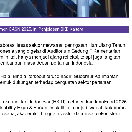
en CASN 2025, Ini Penjelasan BKD Kaltara
bih dari 1.000 Alat Tangkap untuk Nelayan
borasi lintas sektor mewarnai peringatan Hari Ulang Tahun
onesia yang digelar di Auditorium Gedung F Kementerian
 ini tak hanya menjadi ajang refleksi, tetapi juga langkah
membangun masa depan pertanian Indonesia.
alal Bihalal tersebut turut dihadiri Gubernur Kalimantan
 bentuk dukungan terhadap penguatan sektor pertanian
rukunan Tani Indonesia (HKTI) meluncurkan InnoFood 2026:
inability Expo & Forum. Inisiatif ini menjadi wadah kolaborasi
usaha, akademisi, hingga investor dalam satu ekosistem