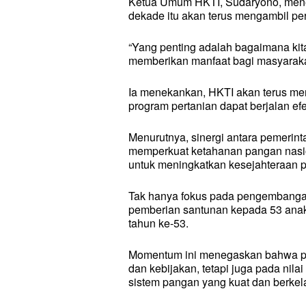
Ketua Umum HKTI, Sudaryono, menega
dekade itu akan terus mengambil pe
“Yang penting adalah bagaimana kit
memberikan manfaat bagi masyarakat
Ia menekankan, HKTI akan terus men
program pertanian dapat berjalan efe
Menurutnya, sinergi antara pemerin
memperkuat ketahanan pangan nasion
untuk meningkatkan kesejahteraan pe
Tak hanya fokus pada pengembangan s
pemberian santunan kepada 53 anak 
tahun ke-53.
Momentum ini menegaskan bahwa pe
dan kebijakan, tetapi juga pada nil
sistem pangan yang kuat dan berkela