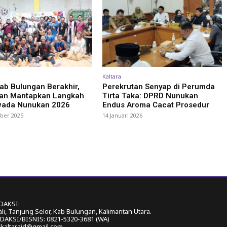
Kaltara
ab Bulungan Berakhir,
Perekrutan Senyap di Perumda
an Mantapkan Langkah
Tirta Taka: DPRD Nunukan
wada Nunukan 2026
Endus Aroma Cacat Prosedur
ber 2025
14 Januari 2026
DAKSI:
ali, Tanjung Selor, Kab Bulungan, Kalimantan Utara.
AKSI/BISNIS: 0821-5320-3681 (WA)
akaltaraid@gmail.com