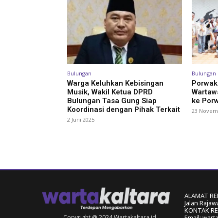
Bulungan
Bulungan
Warga Keluhkan Kebisingan
Porwak
Musik, Wakil Ketua DPRD
Wartaw
Bulungan Tasa Gung Siap
ke Por
Koordinasi dengan Pihak Terkait
23 Novem
2 Juni 2025
ALAMAT RE
Jalan Rajaw
KONTAK RED
Copyright @ 2024 Wartakaltara.id
Email: wart