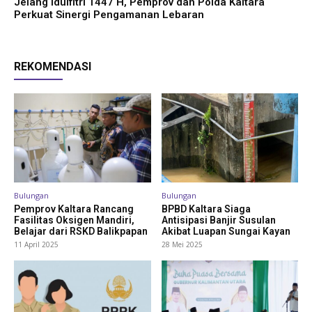
Jelang Idulfitri 1447 H, Pemprov dan Polda Kaltara
Perkuat Sinergi Pengamanan Lebaran
REKOMENDASI
Bulungan
Bulungan
Pemprov Kaltara Rancang
BPBD Kaltara Siaga
Fasilitas Oksigen Mandiri,
Antisipasi Banjir Susulan
Belajar dari RSKD Balikpapan
Akibat Luapan Sungai Kayan
11 April 2025
28 Mei 2025