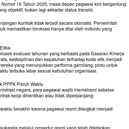
Nomor 16 Tahun 2025, masa depan pegawai kini bergantung
g objektif, bukan lagi sekadar status transisi.
angan kontrak tidak terjadi secara otomatis. Pemerintah
uk memastikan birokrasi hanya diisi oleh individu yang
Etika
 proses evaluasi tahunan yang berbasis pada Sasaran Kinerja
yata, kedisiplinan dan kepatuhan terhadap kode etik menjadi
 mereka yang menunjukkan performa gemilang, pintu untuk
ktu terbuka lebar sesuai kebutuhan organisasi.
ak PPPK Paruh Waktu
dministrasi negara, para pegawai wajib memahami sebelas
rak kerja dihentikan atau tidak diperpanjang:
 waktu berakhir karena pegawai resmi diangkat menjadi
sukarela melalui prosedur resmi yang telah ditetapkan.