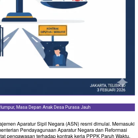
lumpur, Masa Depan Anak Desa Purasa Jauh
Berarti Langsung Jadi ASN, Honorer Wajib
jemen Aparatur Sipil Negara (ASN) resmi dimulai. Memasuki
menterian Pendayagunaan Aparatur Negara dan Reformasi
at pengawasan terhadap kontrak kerja PPPK Paruh Waktu.