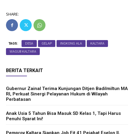
SHARE:
TAGS:
DESA
GELAP
INGKONG ALA
KALTARA
WAGUB KALTARA
BERITA TERKAIT
Gubernur Zainal Terima Kunjungan Ditjen Badilmiltun MA
RI, Perkuat Sinergi Pelayanan Hukum di Wilayah
Perbatasan
Anak Usia 5 Tahun Bisa Masuk SD Kelas 1, Tapi Harus
Penuhi Syarat Ini!
Pemprov Kaltara Siapkan Job Fit 41 Pejabat Eselon II,