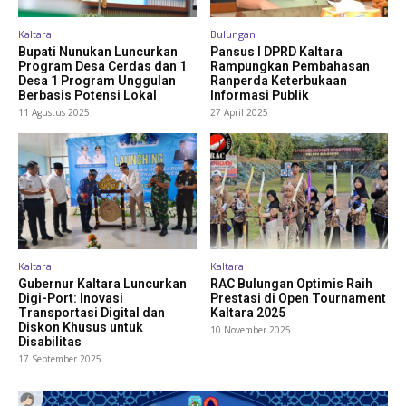
Kaltara
Bulungan
Bupati Nunukan Luncurkan
Pansus I DPRD Kaltara
Program Desa Cerdas dan 1
Rampungkan Pembahasan
Desa 1 Program Unggulan
Ranperda Keterbukaan
Berbasis Potensi Lokal
Informasi Publik
11 Agustus 2025
27 April 2025
Kaltara
Kaltara
Gubernur Kaltara Luncurkan
RAC Bulungan Optimis Raih
Digi-Port: Inovasi
Prestasi di Open Tournament
Transportasi Digital dan
Kaltara 2025
Diskon Khusus untuk
10 November 2025
Disabilitas
17 September 2025