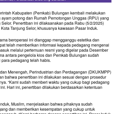
rintah Kabupaten (Pemkab) Bulungan kembali melakukan
ng ayam potong dan Rumah Pemotongan Unggas (RPU) yang
g Selor. Penertiban ini dilaksanakan pada Rabu (5/2/2025)
 Kota Tanjung Selor, khususnya kawasan Pasar Induk.
ama beroperasi ini dianggap mengganggu estetika dan
mpat telah memberikan informasi kepada pedagang mengenai
ermasuk melalui pertemuan resmi yang digelar pada Desember
ama antara pengelola kios dan Pemkab Bulungan sudah
ki para pedagang telah habis.
l dan Menengah, Perindustrian dan Perdagangan (DKUKMPP)
n bahwa penertiban ini dilakukan sesuai dengan prosedur
umnya. “Kami sudah memberi waktu yang cukup bagi pedagang
ni. Hari ini, penertiban dilakukan berdasarkan ketentuan
Induk, Muslim, menjelaskan bahwa pihaknya sudah
agang dan memberikan kesempatan yang cukup untuk