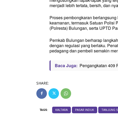
mengosongkan lapak-lapak yang terp
menjadi lebih tertata, bersih, dan 
Proses pembongkaran berlangsung l
keamanan, termasuk Satuan Polisi 
(Polresta) Bulungan, serta UPTD Pa
Pemkab Bulungan berharap langkah i
dengan regulasi yang berlaku. Pena
pedagang dan pembeli semakin men
Baca Juga:
Pengangkatan 409 P
SHARE:
TAGS:
KALTARA
PASAR INDUK
TANJUNG S