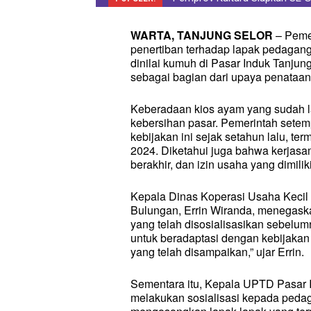
Vendor Lokal dan Pelat KU
WARTA, TANJUNG SELOR
– Peme
penertiban terhadap lapak pedaga
dinilai kumuh di Pasar Induk Tanjun
sebagai bagian dari upaya penataan
Keberadaan kios ayam yang sudah l
kebersihan pasar. Pemerintah sete
kebijakan ini sejak setahun lalu, t
2024. Diketahui juga bahwa kerjas
berakhir, dan izin usaha yang dimili
Kepala Dinas Koperasi Usaha Keci
Bulungan, Errin Wiranda, menegaska
yang telah disosialisasikan sebel
untuk beradaptasi dengan kebijakan i
yang telah disampaikan,” ujar Errin.
Sementara itu, Kepala UPTD Pasar 
melakukan sosialisasi kepada ped