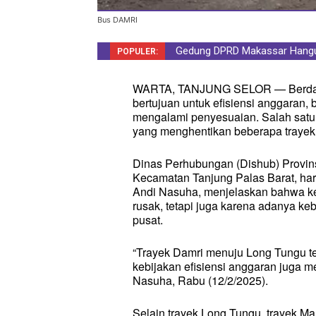
Bus DAMRI
Gedung DPRD Makassar Hangus, 
Pelukan Hangat Warnai HUT Ke
POPULER:
Bhayangkara Tak Pernah Pens
WARTA, TANJUNG SELOR — Berdasark
bertujuan untuk efisiensi anggaran, 
mengalami penyesuaian. Salah satun
yang menghentikan beberapa trayek p
Dinas Perhubungan (Dishub) Provins
Kecamatan Tanjung Palas Barat, haru
Andi Nasuha, menjelaskan bahwa kep
rusak, tetapi juga karena adanya ke
pusat.
“Trayek Damri menuju Long Tungu ter
kebijakan efisiensi anggaran juga m
Nasuha, Rabu (12/2/2025).
Selain trayek Long Tungu, trayek Ma