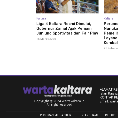
Kaltara
Kaltara
Liga 4 Kaltara Resmi Dimulai,
Perumd
Gubernur Zainal Ajak Pemain
Nunuka
Junjung Sportivitas dan Fair Play
Pemeli
Layanan
16 Maret 2025
Kembal
25 Februa
ALAMAT RE
Jalan Rajaw
KONTAK RED
Copyright @ 2024 Wartakaltara.id
Email: wart
All right reserved
PEDOMAN MEDIA SIBER
TENTANG KAMI
REDAKSI