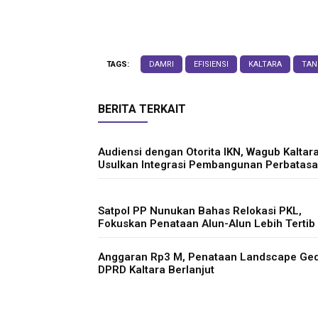
TAGS:
DAMRI
EFISIENSI
KALTARA
TAN
BERITA TERKAIT
Audiensi dengan Otorita IKN, Wagub Kaltar
Usulkan Integrasi Pembangunan Perbatas
Satpol PP Nunukan Bahas Relokasi PKL,
Fokuskan Penataan Alun-Alun Lebih Tertib
Anggaran Rp3 M, Penataan Landscape Ge
DPRD Kaltara Berlanjut