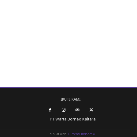
IKUTI KAMI
PT Warta Borneo Kaltara
dibuat oleh:
Dimensi Indonesia