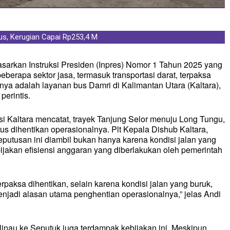
Kerugian Capai Rp253,4 M
-27 PP Polri, Gubernur Kaltara: Jiwa
iun
an Instruksi Presiden (Inpres) Nomor 1 Tahun 2025 yang
beberapa sektor jasa, termasuk transportasi darat, terpaksa
ya adalah layanan bus Damri di Kalimantan Utara (Kaltara),
erintis.
i Kaltara mencatat, trayek Tanjung Selor menuju Long Tungu,
s dihentikan operasionalnya. Plt Kepala Dishub Kaltara,
utusan ini diambil bukan hanya karena kondisi jalan yang
bijakan efisiensi anggaran yang diberlakukan oleh pemerintah
paksa dihentikan, selain karena kondisi jalan yang buruk,
enjadi alasan utama penghentian operasionalnya,” jelas Andi
linau ke Seputuk juga terdampak kebijakan ini. Meskipun