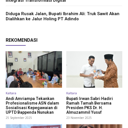
Integrasi Transformasi Digital
Diduga Rusak Jalan, Bupati Ibrahim Ali: Truk Sawit Akan
Dialihkan ke Jalur Holing PT Adindo
REKOMENDASI
Kaltara
Kaltara
Andi Amriampa Tekankan
Bupati Irwan Sabri Hadiri
Profesionalisme ASN dalam
Ramah Tamah Bersama
Sosialisasi Kepegawaian di
Presiden PKS Dr. H.
UPTD Bappenda Nunukan
Almuzammil Yusuf
25 September 2025
23 November 2025