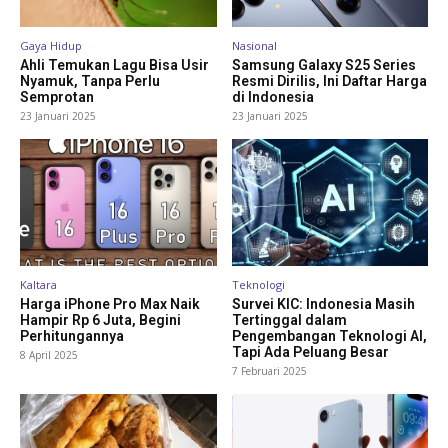
Gaya Hidup
Nasional
Ahli Temukan Lagu Bisa Usir
Samsung Galaxy S25 Series
Nyamuk, Tanpa Perlu
Resmi Dirilis, Ini Daftar Harga
Semprotan
di Indonesia
23 Januari 2025
23 Januari 2025
Kaltara
Teknologi
Harga iPhone Pro Max Naik
Survei KIC: Indonesia Masih
Hampir Rp 6 Juta, Begini
Tertinggal dalam
Perhitungannya
Pengembangan Teknologi AI,
Tapi Ada Peluang Besar
8 April 2025
7 Februari 2025