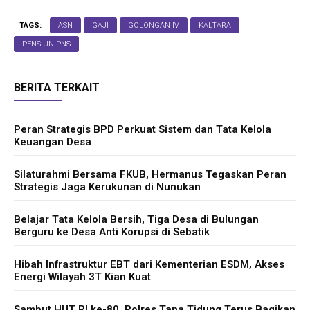
TAGS:
ASN
GAJI
GOLONGAN IV
KALTARA
PENSIUN PNS
BERITA TERKAIT
Peran Strategis BPD Perkuat Sistem dan Tata Kelola
Keuangan Desa
Silaturahmi Bersama FKUB, Hermanus Tegaskan Peran
Strategis Jaga Kerukunan di Nunukan
Belajar Tata Kelola Bersih, Tiga Desa di Bulungan
Berguru ke Desa Anti Korupsi di Sebatik
Hibah Infrastruktur EBT dari Kementerian ESDM, Akses
Energi Wilayah 3T Kian Kuat
Sambut HUT RI ke-80, Polres Tana Tidung Terus Bagikan