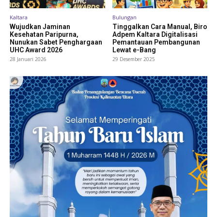
Kaltara
Bulungan
Wujudkan Jaminan
Tinggalkan Cara Manual, Biro
Kesehatan Paripurna,
Adpem Kaltara Digitalisasi
Nunukan Sabet Penghargaan
Pemantauan Pembangunan
UHC Award 2026
Lewat e-Bang
28 Januari 2026
29 Desember 2025