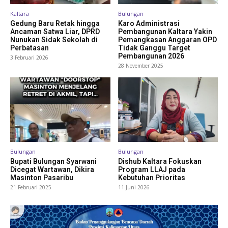
Kaltara
Bulungan
Gedung Baru Retak hingga
Karo Administrasi
Ancaman Satwa Liar, DPRD
Pembangunan Kaltara Yakin
Nunukan Sidak Sekolah di
Pemangkasan Anggaran OPD
Perbatasan
Tidak Ganggu Target
Pembangunan 2026
3 Februari 2026
28 November 2025
Bulungan
Bulungan
Bupati Bulungan Syarwani
Dishub Kaltara Fokuskan
Dicegat Wartawan, Dikira
Program LLAJ pada
Masinton Pasaribu
Kebutuhan Prioritas
21 Februari 2025
11 Juni 2026