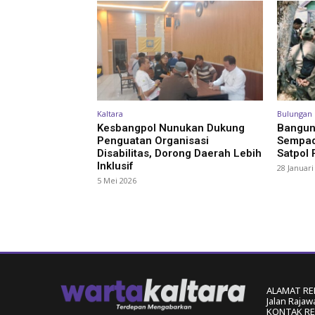
Kaltara
Bulungan
Kesbangpol Nunukan Dukung
Bangun
Penguatan Organisasi
Sempad
Disabilitas, Dorong Daerah Lebih
Satpol
Inklusif
28 Januari
5 Mei 2026
ALAMAT RE
Jalan Rajaw
KONTAK RED