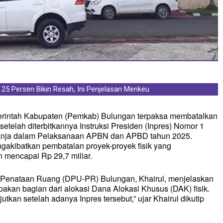
25 Persen Bikin Resah, Ini Penjelasan Menkeu
 Dugaan Keracunan MBG, Sampel Dikirim ke
rintah Kabupaten (Pemkab) Bulungan terpaksa membatalkan
telah diterbitkannya Instruksi Presiden (Inpres) Nomor 1
lanja dalam Pelaksanaan APBN dan APBD tahun 2025.
ngakibatkan pembatalan proyek-proyek fisik yang
 mencapai Rp 29,7 miliar.
Penataan Ruang (DPU-PR) Bulungan, Khairul, menjelaskan
akan bagian dari alokasi Dana Alokasi Khusus (DAK) fisik.
jutkan setelah adanya Inpres tersebut,” ujar Khairul dikutip