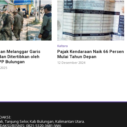
Kaltara
an Melanggar Garis
Pajak Kendaraan Naik 66 Persen
an Ditertibkan oleh
Mulai Tahun Depan
 PP Bulungan
12 Desember 2024
 2025
DAKSI:
ali, Tanjung Selor, Kab Bulungan, Kalimantan Utara.
AKSI/BISNIS: 0821-5320-3681 (WA)