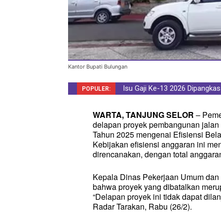
Kantor Bupati Bulungan
Isu Gaji Ke-13 2026 Dipangkas 
Dinkes Nunukan Investigasi
POPULER:
BPOM
WARTA, TANJUNG SELOR
– Peme
delapan proyek pembangunan jalan se
Tahun 2025 mengenai Efisiensi Be
Kebijakan efisiensi anggaran ini me
direncanakan, dengan total anggaran
Kepala Dinas Pekerjaan Umum dan 
bahwa proyek yang dibatalkan merup
“Delapan proyek ini tidak dapat dilan
Radar Tarakan, Rabu (26/2).